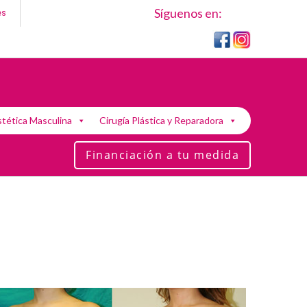
Síguenos en:
es
stética Masculina
Cirugía Plástica y Reparadora
Financiación a tu medida