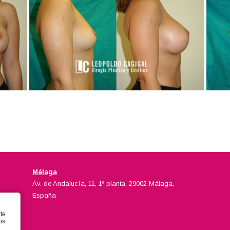
Málaga
Av. de Andalucía, 11, 1º planta, 29002 Málaga,
España
rte
os