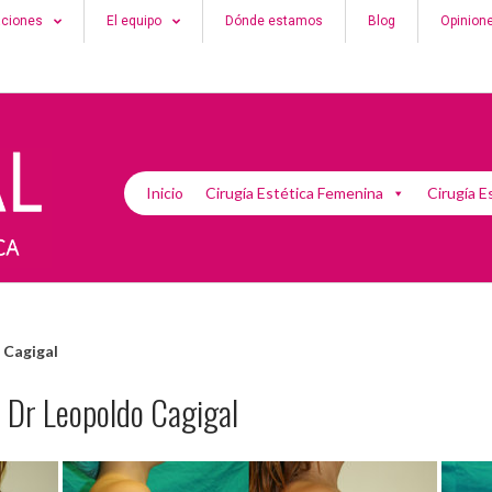
aciones
El equipo
Dónde estamos
Blog
Opinion
Inicio
Cirugía Estética Femenina
Cirugía E
 Cagigal
 Dr Leopoldo Cagigal