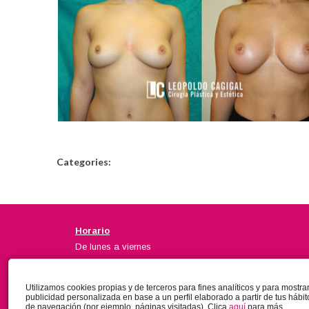
Categories:
Horario
De lunes a viernes
Mañanas de 10:00 a 14:00
Tardes de 16:00 a 20:00
Utilizamos cookies propias y de terceros para fines analíticos y para mostra
Urgencias 24 horas
publicidad personalizada en base a un perfil elaborado a partir de tus hábit
de navegación (por ejemplo, páginas visitadas). Clica
aquí
para más