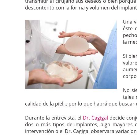
transmitir al cirujano sus deseos o bien porque
descontento con la forma y volumen del implant
Una v
éste 
pecho
la me
Si bi
valor
aumen
corpor
No si
tales
calidad de la piel… por lo que habrá que buscar
Durante la entrevista, el
Dr. Cagigal
decide conj
dos o más tipos de implantes, algo mayores o
intervención o el Dr. Cagigal observara variacio