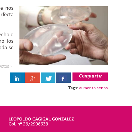
ue nos
rfecta
echo o
no los
ada se
votos
)
Compartir
Tags:
aumento senos