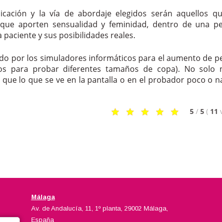
bicación y la vía de abordaje elegidos serán aquellos q
 que aporten sensualidad y feminidad, dentro de una pe
a paciente y sus posibilidades reales.
ado por los simuladores informáticos para el aumento de p
los para probar diferentes tamaños de copa). No solo 
a que lo que se ve en la pantalla o en el probador poco o n
5
/
5
(
11
Málaga
Av. de Andalucía, 11, 1º planta, 29002 Málaga,
España